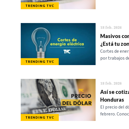
TRENDING TVC
18 feb. 2026
Masivos cor
¿Está tu zo
Cortes de ener
por trabajos d
TRENDING TVC
18 feb. 2026
Así se cotiz
Honduras
El precio del 
febrero. Conoc
TRENDING TVC