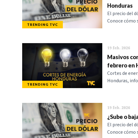
Honduras
El precio del d
Conoce cómo se
TRENDING TVC
19 feb. 2026
Masivos cor
febrero en
Cortes de ener
Honduras, info
TRENDING TVC
19 feb. 2026
¿Sube o baj
El precio del d
Conoce cómo se