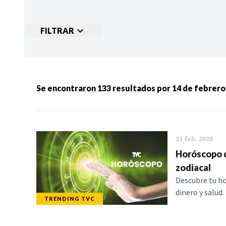
FILTRAR
Ordenar por:
MÁS RECIENTES
MENOS
Se encontraron
133
resultados por
14 de febrero
Categorias:
NOTICIAS
S
21 feb. 2026
Horóscopo d
zodiacal
Descubre tu ho
dinero y salud.
TRENDING TVC