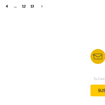
4
...
12
13
NUESTROS PORTALES
BOLETÍN 
TU NOTA
DEPORTES TVC
HRN
N
SU