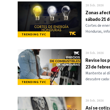
20 feb. 2026
Zonas afect
sábado 21 d
Cortes de ener
Honduras, info
TRENDING TVC
20 feb. 2026
Revise los p
23 de febre
Mantente al dí
descubre cada 
TRENDING TVC
20 feb. 2026
Así se cotiz