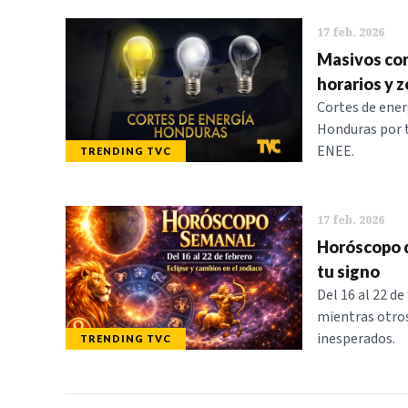
17 feb. 2026
Masivos cor
horarios y z
Cortes de ener
Honduras por t
ENEE.
TRENDING TVC
17 feb. 2026
Horóscopo de
tu signo
Del 16 al 22 de
mientras otro
inesperados.
TRENDING TVC