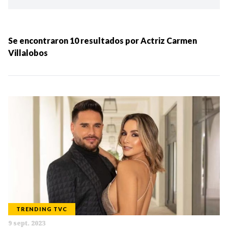
Ordenar por:
MÁS RECIENTES
Se encontraron
10
resultados por
Actriz Carmen
Villalobos
MENOS RECIENTES
Periodo:
IR
TRENDING TVC
Categorias:
9 sept. 2023