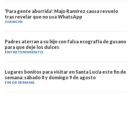
'Para gente aburrida': Majo Ramírez causa revuelo
tras revelar que no usa WhatsApp
JUANCHI
Padres aterran a su hijo con falsa ecografía de gusano
para que deje los dulces
ENTRETENIMIENTO
Lugares bonitos para visitar en Santa Lucía este fin de
semana: sábado 8 y domingo 9 de agosto
FIN DE SEMANA
TELEVICENTRO