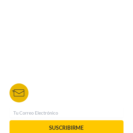
ESPECIALES
CORPORATIVO
NUESTROS PORTALES
TU NOTA
DEPORTES TVC
HRN
BOLETÍN DE NOTICIAS
Recibe las mejores historias directamente a tu
correo.
¡Suscríbete YA!
SUSCRIBIRME