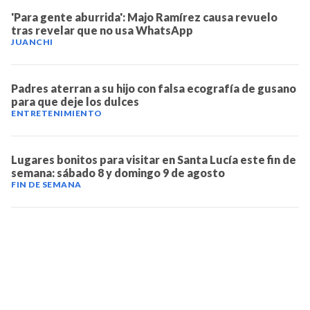
'Para gente aburrida': Majo Ramírez causa revuelo
tras revelar que no usa WhatsApp
JUANCHI
Padres aterran a su hijo con falsa ecografía de gusano
para que deje los dulces
ENTRETENIMIENTO
Lugares bonitos para visitar en Santa Lucía este fin de
semana: sábado 8 y domingo 9 de agosto
FIN DE SEMANA
TELEVICENTRO
Contáctanos