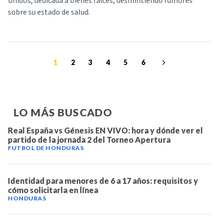
Unidos, dedicada a bienes raíces, desmintiendo rumores
sobre su estado de salud.
1
2
3
4
5
6
LO MÁS BUSCADO
Real España vs Génesis EN VIVO: hora y dónde ver el
partido de la jornada 2 del Torneo Apertura
FUTBOL DE HONDURAS
Identidad para menores de 6 a 17 años: requisitos y
cómo solicitarla en línea
HONDURAS