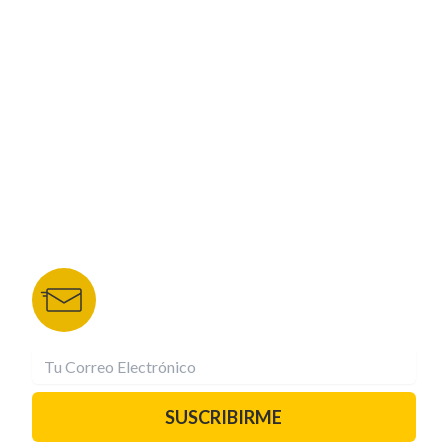
CORPORATIVO
NUESTROS PORTALES
TU NOTA
DEPORTES TVC
HRN
BOLETÍN DE NOTICIAS
Recibe las mejores historias directamente a tu
correo.
¡Suscríbete YA!
SUSCRIBIRME