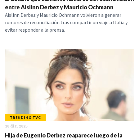
NOTICIAS
entre Aislinn Derbez y Mauricio Ochmann
Aislinn Derbez y Mauricio Ochmann volvieron a generar
rumores de reconciliación tras compartir un viaje a Italia y
SERIES
evitar responder a la prensa.
TRENDING TVC
10 dic. 2025
Hija de Eugenio Derbez reaparece luego de la