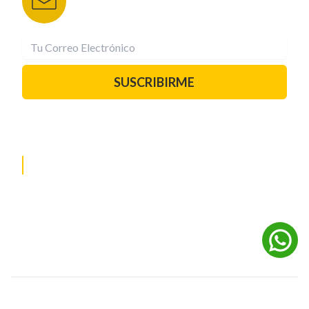
¡Suscríbete YA!
SUSCRIBIRME
PAUTA CON NOSOTROS
REDES SOCIALES
©
2026
Powered by Digital Media TVC