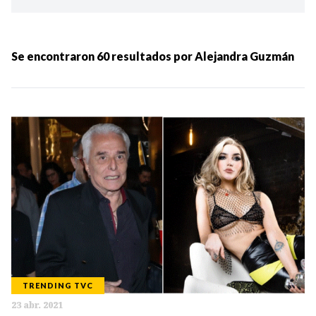
Ordenar por:
MÁS RECIENTES
Se encontraron
60
resultados por
Alejandra Guzmán
MENOS RECIENTES
Periodo:
IR
TRENDING TVC
Categorias:
23 abr. 2021