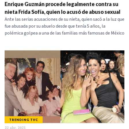
Enrique Guzmán procede legalmente contra su
NOTICIAS
nieta Frida Sofía, quien lo acusó de abuso sexual
Ante las serias acusaciones de su nieta, quien sacó a la luz que
SERIES
fue abusada por su abuelo desde que tenía 5 años, la
polémica golpea a una de las familias más famosas de México
TRENDING TVC
22 abr. 2021