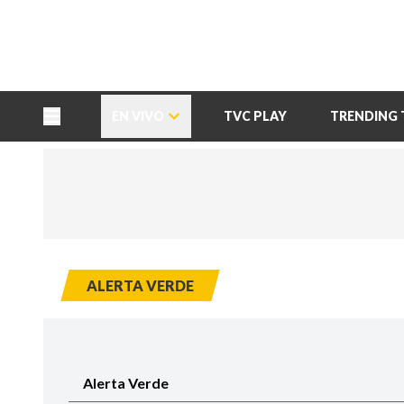
TU NOTA
DEPORTES TVC
HRN
EN VIVO
TVC PLAY
TRENDING 
ALERTA VERDE