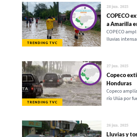
28 jun. 2025
COPECO exti
a Amarilla e
COPECO amplía 
lluvias intens
TRENDING TVC
27 jun. 2025
Copeco exti
Honduras
Copeco amplía 
río Ulúa por f
TRENDING TVC
26 jun. 2025
Lluvias y t