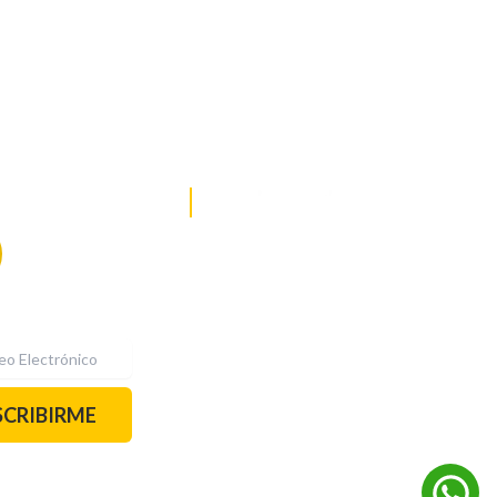
DE NOTICIAS
PAUTA CON NOSOTROS
Recibe las
mejores
historias
REDES SOCIALES
directamente a
tu correo.
¡Suscríbete YA!
SCRIBIRME