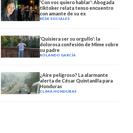
'Con vos quiero hablar': Abogada
tiktoker relata tenso encuentro
con amante de su ex
REDE SOCIALES
'Quisiera ser su orgullo': la
dolorosa confesión de Mime sobre
su padre
ROLANDO GARCÍA
¿Aire peligroso? La alarmante
alerta de César Quintanilla para
Honduras
CLIMA HONDURAS