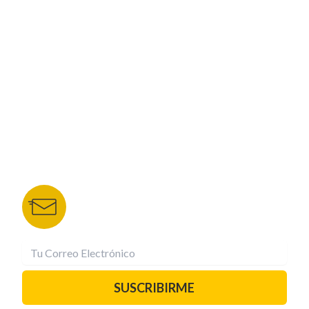
CORPORATIVO
NUESTROS PORTALES
TU NOTA
DEPORTES TVC
HRN
BOLETÍN DE NOTICIAS
Recibe las mejores historias directamente a tu
correo.
¡Suscríbete YA!
SUSCRIBIRME