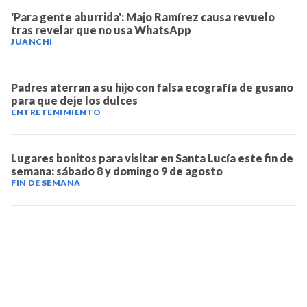
'Para gente aburrida': Majo Ramírez causa revuelo
tras revelar que no usa WhatsApp
JUANCHI
Padres aterran a su hijo con falsa ecografía de gusano
para que deje los dulces
ENTRETENIMIENTO
Lugares bonitos para visitar en Santa Lucía este fin de
semana: sábado 8 y domingo 9 de agosto
FIN DE SEMANA
TELEVICENTRO
Contáctanos