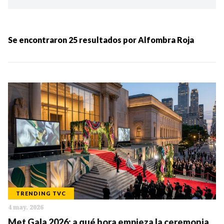
Ordenar por:
MÁS RECIENTES
Se encontraron
25
resultados por
Alfombra Roja
MENOS RECIENTES
Periodo:
IR
TRENDING TVC
4 may. 2026
Categorias:
Met Gala 2026: a qué hora empieza la ceremonia