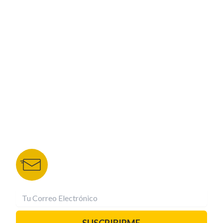
ESPECIALES
CORPORATIVO
NUESTROS PORTALES
TU NOTA
DEPORTES TVC
HRN
BOLETÍN DE NOTICIAS
Recibe las mejores historias directamente a tu
correo.
¡Suscríbete YA!