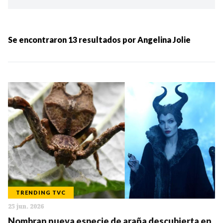
Ordenar por:
MÁS RECIENTES
Se encontraron
13
resultados por
Angelina Jolie
MENOS RECIENTES
Periodo:
IR
TRENDING TVC
25 jun. 2026
Categorias:
Nombran nueva especie de araña descubierta en