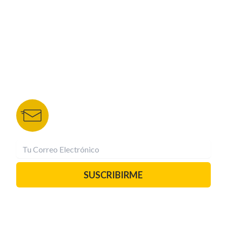
NUESTROS PORTALES
TU NOTA
DEPORTES TVC
HRN
BOLETÍN DE NOTICIAS
Recibe las mejores historias directamente a tu
correo.
¡Suscríbete YA!
SUSCRIBIRME
PAUTA CON NOSOTROS