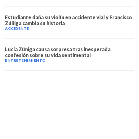
Estudiante daña su violín en accidente vial y Francisco
Zúñiga cambia su historia
ACCIDENTE
Lucía Zúniga causa sorpresa tras inesperada
confesión sobre su vida sentimental
ENTRETENIMIENTO
TELEVICENTRO
Contáctanos
Mapa del sitio
Teléfono PBX: 2280-5514