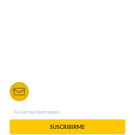
CORPORATIVO
NUESTROS PORTALES
TU NOTA
DEPORTES TVC
HRN
BOLETÍN DE NOTICIAS
Recibe las mejores historias directamente a tu
correo.
¡Suscríbete YA!
SUSCRIBIRME