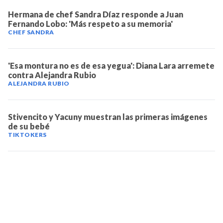
Hermana de chef Sandra Díaz responde a Juan
Fernando Lobo: 'Más respeto a su memoria'
CHEF SANDRA
'Esa montura no es de esa yegua': Diana Lara arremete
contra Alejandra Rubio
ALEJANDRA RUBIO
Stivencito y Yacuny muestran las primeras imágenes
de su bebé
TIKTOKERS
TELEVICENTRO
Contáctanos