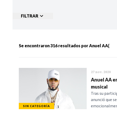
FILTRAR
Ordenar por:
MÁS RECIENTES
MENOS
Se encontraron
316
resultados por
Anuel AA{
Categorias:
NOTICIAS
S
27 nov. 2020
Anuel AA em
musical
Tras su partic
anunció que se 
emocionalmen
SIN CATEGORÍA