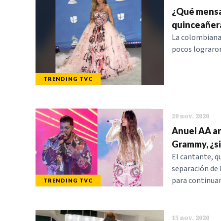
¿Qué mensaj
quinceañera
La colombiana 
pocos lograron 
TRENDING TVC
20 nov. 2020
Anuel AA anu
Grammy, ¿si
El cantante, qu
separación de 
para continua
TRENDING TVC
15 nov. 2020