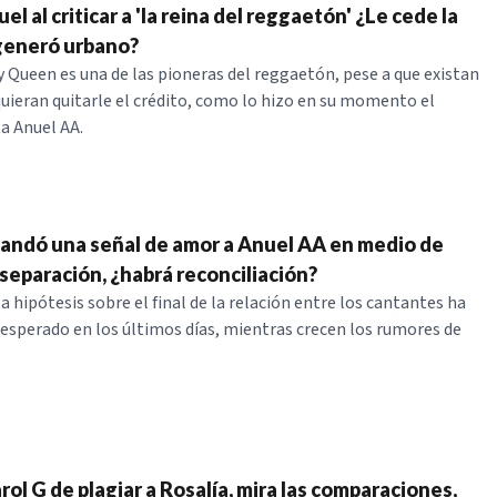
l al criticar a 'la reina del reggaetón' ¿Le cede la
generó urbano?
y Queen es una de las pioneras del reggaetón, pese a que existan
uieran quitarle el crédito, como lo hizo en su momento el
a Anuel AA.
mandó una señal de amor a Anuel AA en medio de
separación, ¿habrá reconciliación?
a hipótesis sobre el final de la relación entre los cantantes ha
nesperado en los últimos días, mientras crecen los rumores de
ol G de plagiar a Rosalía, mira las comparaciones,