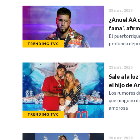
23 nov. 2020
¿Anuel AA co
fama ', afir
El puertorriqu
profunda depres
TRENDING TVC
23 nov. 2020
Sale a la lu
el hijo de A
Los rumores de
que ninguno de
amorosa
TRENDING TVC
20 nov. 2020