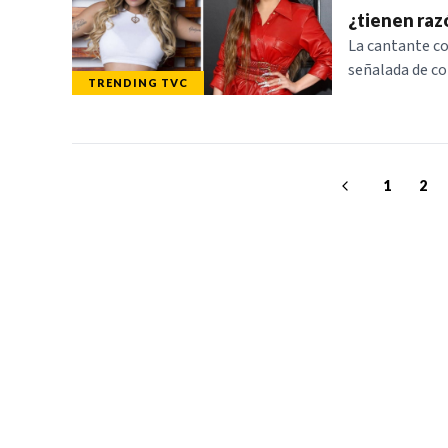
¿tienen raz
La cantante c
señalada de cop
TRENDING TVC
1
2
TELEVICENTRO
SECCIONES
Contáctanos
TVC PLAY
Mapa del sitio
TRENDING TVC
Teléfono PBX: 2280-
NOTICIAS
5514
DEPORTES