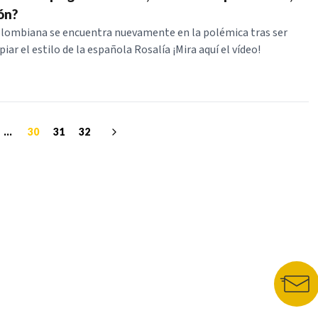
ón?
olombiana se encuentra nuevamente en la polémica tras ser
iar el estilo de la española Rosalía ¡Mira aquí el vídeo!
...
30
31
32
NUESTROS PORTALES
BOLETÍN 
TU NOTA
DEPORTES TVC
HRN