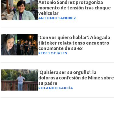
Antonio Sandrez protagoniza
momento de tensión tras choque
vehicular
ANTONIO SANDREZ
'Con vos quiero hablar': Abogada
tiktoker relata tenso encuentro
con amante de su ex
REDE SOCIALES
'Quisiera ser su orgullo': la
dolorosa confesión de Mime sobre
su padre
ROLANDO GARCÍA