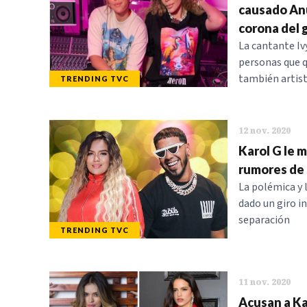
causado Anue
corona del 
La cantante Iv
personas que q
también artist
TRENDING TVC
12 nov. 2020
Karol G le 
rumores de 
La polémica y l
dado un giro i
separación
TRENDING TVC
11 nov. 2020
Acusan a Kar