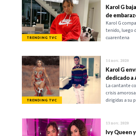
Karol G baj
de embaraz
Karol G compar
tenido, luego 
cuarentena
TRENDING TVC
14 nov. 2020
Karol G env
dedicado a A
La cantante co
crisis amorosa
dirigidas a su 
TRENDING TVC
13 nov. 2020
Ivy Queen y 