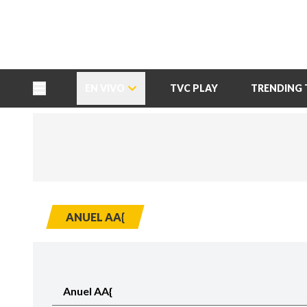
TU NOTA
DEPORTES TVC
HRN
EN VIVO
TVC PLAY
TRENDING 
ANUEL AA{