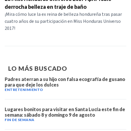
NOTICIAS
derrocha belleza en traje de baño
¡Mira cómo luce la ex reina de belleza hondureña tras pasar
cuatro años de su participación en Miss Honduras Universo
SERIES
2017!
LO MÁS BUSCADO
Padres aterran a su hijo con falsa ecografía de gusano
para que deje los dulces
ENTRETENIMIENTO
Lugares bonitos para visitar en Santa Lucía este fin de
semana: sábado 8 y domingo 9 de agosto
FIN DE SEMANA