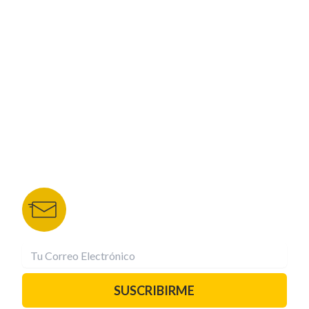
CORPORATIVO
NUESTROS PORTALES
TU NOTA
DEPORTES TVC
HRN
BOLETÍN DE NOTICIAS
Recibe las mejores historias directamente a tu
correo.
¡Suscríbete YA!
SUSCRIBIRME