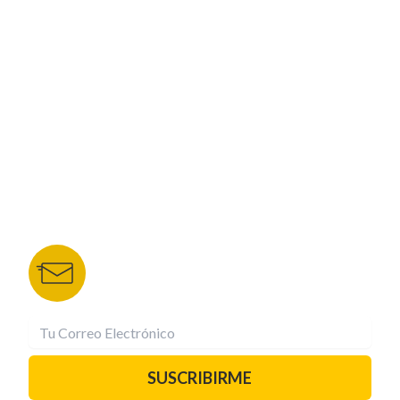
CORPORATIVO
NUESTROS PORTALES
TU NOTA
DEPORTES TVC
HRN
BOLETÍN DE NOTICIAS
Recibe las mejores historias directamente a tu
correo.
¡Suscríbete YA!
SUSCRIBIRME