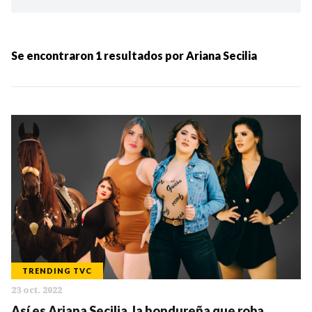
Ordenar por:
MÁS RECIENTES
Se encontraron
1
resultados por
Ariana Secilia
MENOS RECIENTES
Periodo:
IR
TRENDING TVC
23 oct. 2022
Categorias:
Así es Arjana Secilia, la hondureña que roba