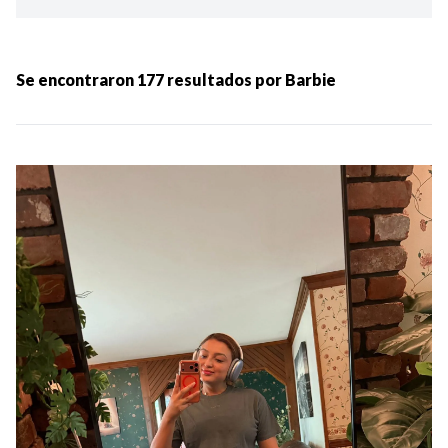
Ordenar por:
MÁS RECIENTES
Se encontraron
177
resultados por
Barbie
MENOS RECIENTES
Periodo:
IR
Categorias: