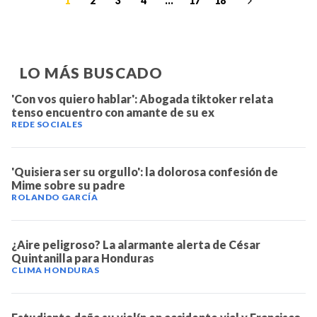
1
2
3
4
...
17
18
LO MÁS BUSCADO
'Con vos quiero hablar': Abogada tiktoker relata
tenso encuentro con amante de su ex
REDE SOCIALES
'Quisiera ser su orgullo': la dolorosa confesión de
Mime sobre su padre
ROLANDO GARCÍA
¿Aire peligroso? La alarmante alerta de César
Quintanilla para Honduras
CLIMA HONDURAS