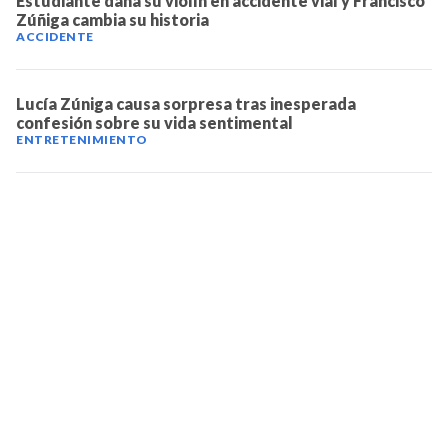
Estudiante daña su violín en accidente vial y Francisco
Zúñiga cambia su historia
ACCIDENTE
Lucía Zúniga causa sorpresa tras inesperada
confesión sobre su vida sentimental
ENTRETENIMIENTO
TELEVICENTRO
Contáctanos
Mapa del sitio
Teléfono PBX: 2280-5514
Trabaja con nosotros
RSS