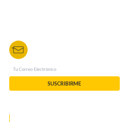
DEPORTES TVC
HRN
BOLETÍN DE NOTICIAS
Recibe las mejores historias directamente a tu
correo.
¡Suscríbete YA!
SUSCRIBIRME
PAUTA CON NOSOTROS