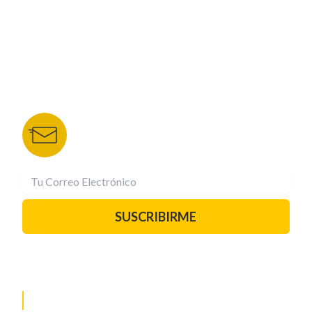
TU NOTA
DEPORTES TVC
HRN
BOLETÍN DE NOTICIAS
Recibe las mejores historias directamente a tu
correo.
¡Suscríbete YA!
SUSCRIBIRME
PAUTA CON NOSOTROS