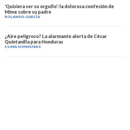
'Quisiera ser su orgullo': la dolorosa confesión de
Mime sobre su padre
ROLANDO GARCÍA
¿Aire peligroso? La alarmante alerta de César
Quintanilla para Honduras
CLIMA HONDURAS
TELEVICENTRO
Contáctanos
Mapa del sitio
Teléfono PBX: 2280-5514
Trabaja con nosotros