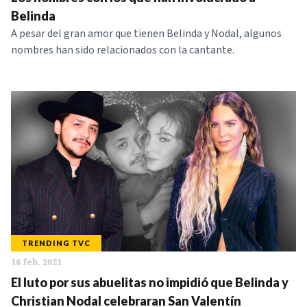
NOTICIAS
Belinda
A pesar del gran amor que tienen Belinda y Nodal, algunos
nombres han sido relacionados con la cantante.
SERIES
TRENDING TVC
16 feb. 2021
El luto por sus abuelitas no impidió que Belinda y
Christian Nodal celebraran San Valentín