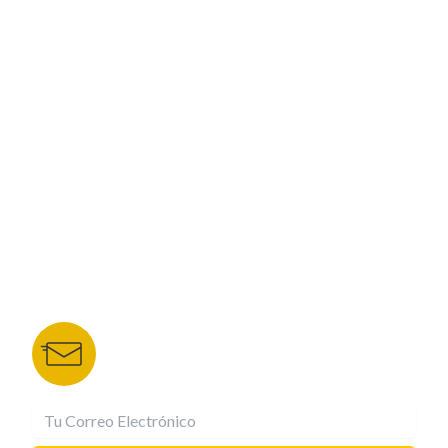
PROGRAMACIÓN
ESPECIALES
CORPORATIVO
NUESTROS PORTALES
TU NOTA
DEPORTES TVC
HRN
BOLETÍN DE NOTICIAS
Recibe las mejores historias directamente a tu
correo.
¡Suscríbete YA!