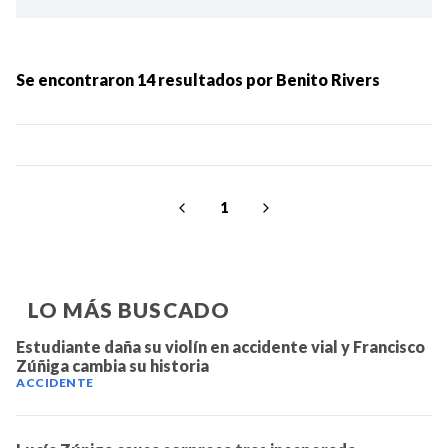
Ordenar por:
MÁS RECIENTES
Se encontraron
14
resultados por
Benito Rivers
MENOS RECIENTES
Periodo:
1
LO MÁS BUSCADO
Estudiante daña su violín en accidente vial y Francisco
Zúñiga cambia su historia
IR
ACCIDENTE
Categorias: