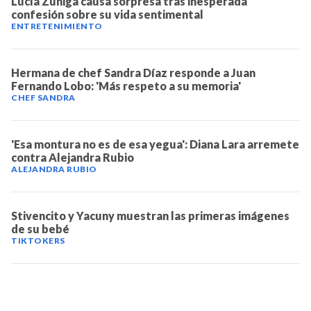
Lucía Zúniga causa sorpresa tras inesperada
confesión sobre su vida sentimental
NOTICIAS
ENTRETENIMIENTO
SERIES
Hermana de chef Sandra Díaz responde a Juan
Fernando Lobo: 'Más respeto a su memoria'
CHEF SANDRA
'Esa montura no es de esa yegua': Diana Lara arremete
contra Alejandra Rubio
ALEJANDRA RUBIO
Stivencito y Yacuny muestran las primeras imágenes
de su bebé
TIKTOKERS