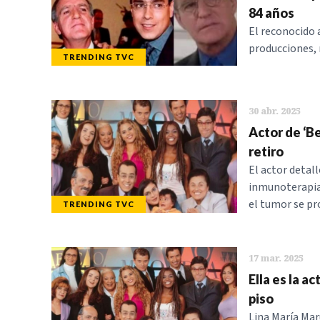
84 años
El reconocido 
producciones, 
TRENDING TVC
30 abr. 2025
Actor de ‘Be
retiro
El actor detal
inmunoterapia,
el tumor se pr
TRENDING TVC
17 mar. 2025
Ella es la a
piso
Lina María Mar