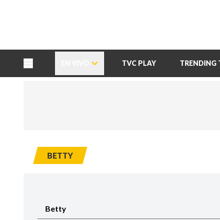
TU NOTA
DEPORTES TVC
HRN
EN VIVO
TVC PLAY
TRENDING 
BETTY