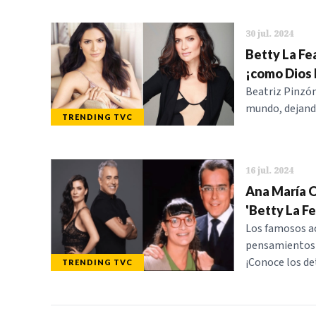
30 jul. 2024
Betty La Fe
¡como Dios 
Beatriz Pinzón
mundo, dejando
TRENDING TVC
16 jul. 2024
Ana María O
'Betty La Fe
Los famosos ac
pensamientos s
¡Conoce los de
TRENDING TVC