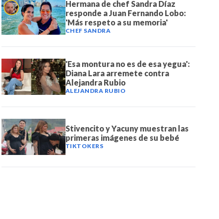
Hermana de chef Sandra Díaz
responde a Juan Fernando Lobo:
'Más respeto a su memoria'
CHEF SANDRA
'Esa montura no es de esa yegua':
Diana Lara arremete contra
Alejandra Rubio
ALEJANDRA RUBIO
Stivencito y Yacuny muestran las
primeras imágenes de su bebé
TIKTOKERS