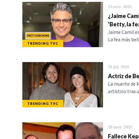
12 nov. 2025
¿Jaime Camil
'Betty, la fe
Jaime Camil e
La fea más bel
TRENDING TVC
31 jul. 2025
Actriz de Be
La muerte de M
artístico tras 
TRENDING TVC
28 may. 2025
Fallece Kepa