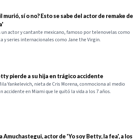
 murió, sí o no? Esto se sabe del actor de remake de
a'
s un actor y cantante mexicano, famoso por telenovelas como
la y series internacionales como Jane the Virgin.
tty pierde a su hija en trágico accidente
ila Yankelevich, nieta de Cris Morena, conmociona al medio
un accidente en Miami que le quitó la vida a los 7 años.
 Amuchastegui, actor de 'Yo soy Betty, la fea', a los