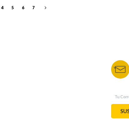
4
5
6
7
NUESTROS PORTALES
BOLETÍN 
TU NOTA
DEPORTES TVC
HRN
N
SU