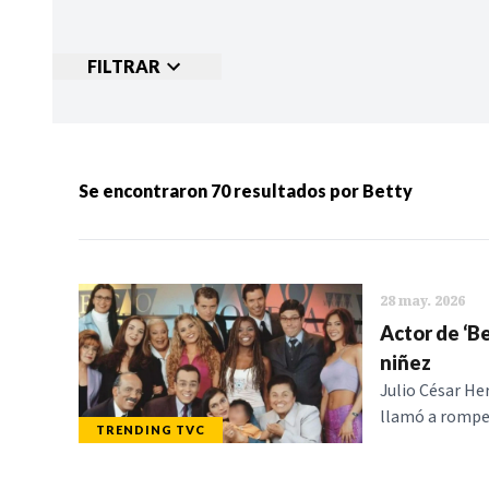
FILTRAR
Ordenar por:
MÁS RECIENTES
MENOS
Se encontraron
70
resultados por
Betty
Categorias:
NOTICIAS
S
28 may. 2026
Actor de ‘Be
niñez
Julio César Her
llamó a romper 
TRENDING TVC