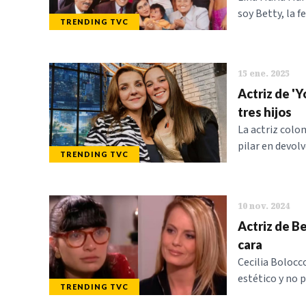
soy Betty, la f
TRENDING TVC
15 ene. 2025
Actriz de 'Y
tres hijos
La actriz colo
pilar en devol
TRENDING TVC
10 nov. 2024
Actriz de Be
cara
Cecilia Bolocc
estético y no p
TRENDING TVC