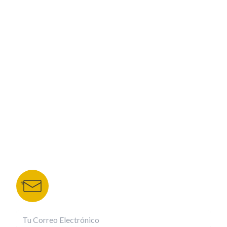
PROGRAMACIÓN
ESPECIALES
CORPORATIVO
NUESTROS PORTALES
TU NOTA
DEPORTES TVC
HRN
BOLETÍN DE NOTICIAS
Recibe las mejores historias directamente a tu
correo.
¡Suscríbete YA!