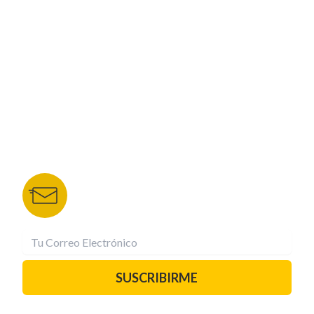
CORPORATIVO
NUESTROS PORTALES
TU NOTA
DEPORTES TVC
HRN
BOLETÍN DE NOTICIAS
Recibe las mejores historias directamente a tu
correo.
¡Suscríbete YA!
SUSCRIBIRME