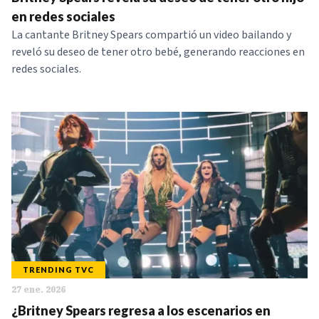
NOTICIAS
en redes sociales
La cantante Britney Spears compartió un video bailando y
reveló su deseo de tener otro bebé, generando reacciones en
SERIES
redes sociales.
TRENDING TVC
27 ene. 2026
¿Britney Spears regresa a los escenarios en