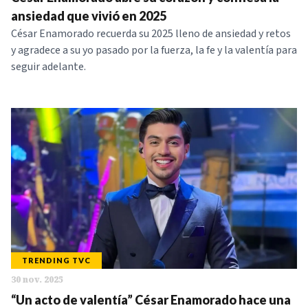
NOTICIAS
ansiedad que vivió en 2025
César Enamorado recuerda su 2025 lleno de ansiedad y retos
y agradece a su yo pasado por la fuerza, la fe y la valentía para
SERIES
seguir adelante.
TRENDING TVC
30 nov. 2025
“Un acto de valentía” César Enamorado hace una