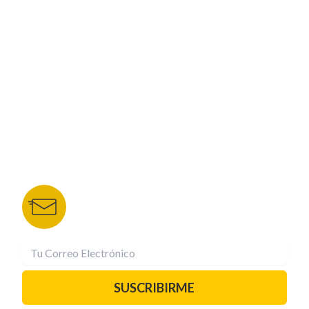
CORPORATIVO
NUESTROS PORTALES
TU NOTA
DEPORTES TVC
HRN
BOLETÍN DE NOTICIAS
Recibe las mejores historias directamente a tu
correo.
¡Suscríbete YA!
SUSCRIBIRME