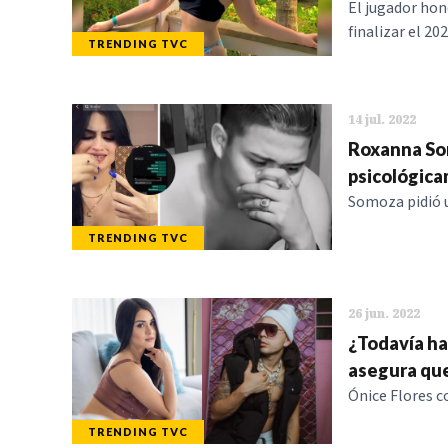
El jugador hon
finalizar el 20
TRENDING TVC
14 jul. 2022
Roxanna Som
psicológica
Somoza pidió u
TRENDING TVC
26 jun. 2022
¿Todavía ha
asegura que
Ónice Flores c
TRENDING TVC