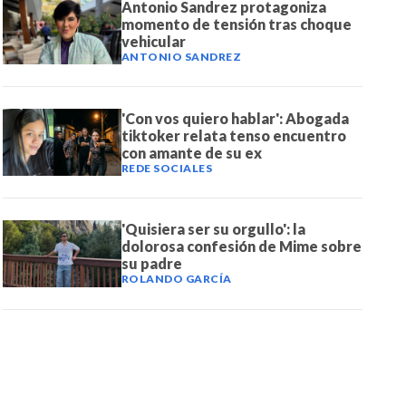
Antonio Sandrez protagoniza
momento de tensión tras choque
vehicular
ANTONIO SANDREZ
'Con vos quiero hablar': Abogada
tiktoker relata tenso encuentro
con amante de su ex
REDE SOCIALES
'Quisiera ser su orgullo': la
dolorosa confesión de Mime sobre
su padre
ROLANDO GARCÍA