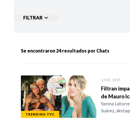
FILTRAR
Ordenar por:
MÁS RECIENTES
MENOS
Se encontraron
24
resultados por
Chats
Categorias:
NOTICIAS
S
4 feb. 2025
Filtran impa
de Mauro Ic
Yanina Latorre
Suárez, destap
TRENDING TVC