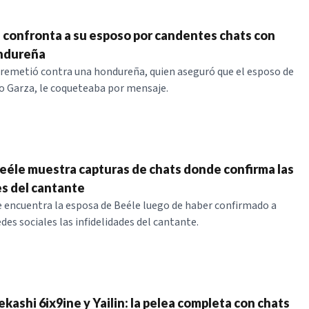
i confronta a su esposo por candentes chats con
ondureña
rremetió contra una hondureña, quien aseguró que el esposo de
o Garza, le coqueteaba por mensaje.
eéle muestra capturas de chats donde confirma las
es del cantante
 encuentra la esposa de Beéle luego de haber confirmado a
edes sociales las infidelidades del cantante.
kashi 6ix9ine y Yailin: la pelea completa con chats