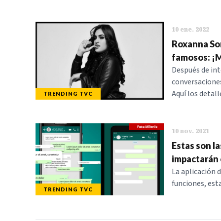
10 ene. 2022
Roxanna Som
famosos: ¡M
Después de in
conversaciones
Aquí los detall
TRENDING TVC
10 nov. 2021
Estas son l
impactarán 
La aplicación 
funciones, est
TRENDING TVC