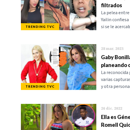
filtrados
La pelea entre 
Yailin confies
si se le acerca
TRENDING TVC
28 mar. 2023
Gaby Bonill
planeando c
La reconocida 
varias captura
y otra persona
TRENDING TVC
26 dic. 2022
Ella es Géne
Romell Quio