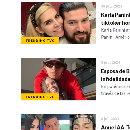
30 jun. 2024
Karla Panin
tiktoker h
Karla Panini a
Panini, Améric
TRENDING TVC
5 jun. 2024
Esposa de B
infidelidad
En polémica se
través de las r
TRENDING TVC
8 jul. 2023
Anuel AA, Te