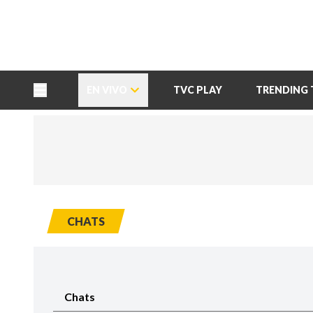
TU NOTA
DEPORTES TVC
HRN
EN VIVO
TVC PLAY
TRENDING 
CHATS