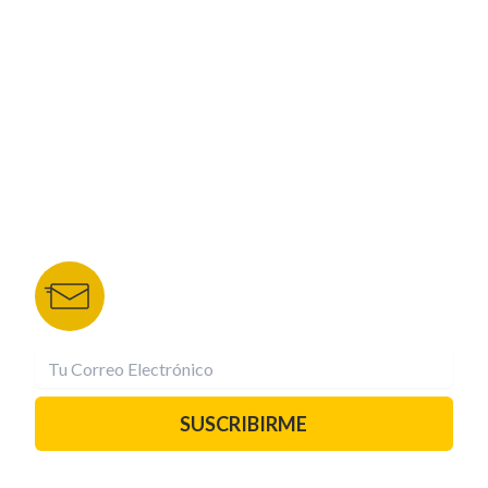
NUESTROS PORTALES
TU NOTA
DEPORTES TVC
HRN
BOLETÍN DE NOTICIAS
Recibe las mejores historias directamente a tu
correo.
¡Suscríbete YA!
SUSCRIBIRME