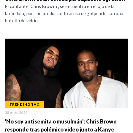
El cantante, Chris Browm , se encuentra en el ojo de la
NOTICIAS
farándula, pues un productor lo acusa de golpearle con una
botella de vidrio.
SERIES
TRENDING TVC
28 nov. 2023
'No soy antisemita o musulmán': Chris Brown
responde tras polémico video junto a Kanye