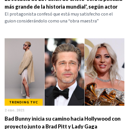
NOTICIAS
más grande de la historia mundial', según actor
El protagonista confesó que está muy satisfecho con el
guion considerándolo como una “obra maestra”
SERIES
TRENDING TVC
2 ene. 2021
Bad Bunny inicia su camino hacia Hollywood con
proyecto junto a Brad Pitt y Lady Gaga