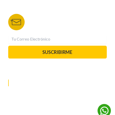
BOLETÍN DE NOTICIAS
Recibe las mejores historias directamente a tu
correo.
¡Suscríbete YA!
SUSCRIBIRME
PAUTA CON NOSOTROS
REDES SOCIALES