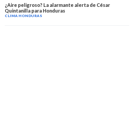
¿Aire peligroso? La alarmante alerta de César
Quintanilla para Honduras
CLIMA HONDURAS
TELEVICENTRO
Contáctanos
Mapa del sitio
Teléfono PBX: 2280-5514
Trabaja con nosotros
RSS
Términos y condiciones
Políticas de privacidad