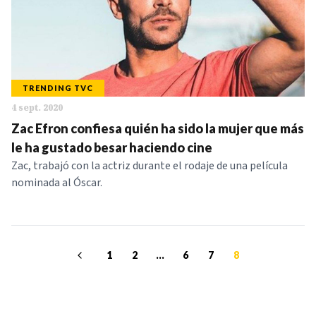
TRENDING TVC
4 sept. 2020
Zac Efron confiesa quién ha sido la mujer que más
le ha gustado besar haciendo cine
Zac, trabajó con la actriz durante el rodaje de una película
nominada al Óscar.
1
2
...
6
7
8