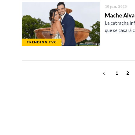
10 jun. 2020
Mache Alva
La catracha in
que se casará 
TRENDING TVC
1
2
TELEVICENTRO
SECCIONES