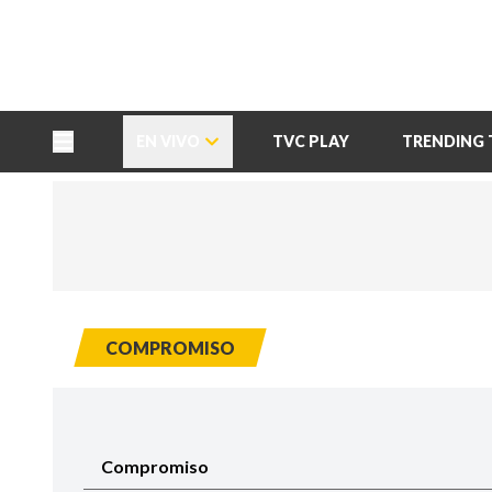
TU NOTA
DEPORTES TVC
HRN
EN VIVO
TVC PLAY
TRENDING 
COMPROMISO