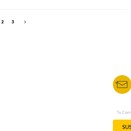
2
3
NUESTROS PORTALES
BOLETÍN 
TU NOTA
DEPORTES TVC
HRN
N
SU