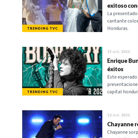
exitoso con
La presentador
cantante colom
Honduras.
TRENDING TVC
15 oct. 2024
Enrique Bun
éxitos
Este esperado 
presentaciones
capital hondur
TRENDING TVC
14 oct. 2024
Chayanne r
Chayanne sorpr