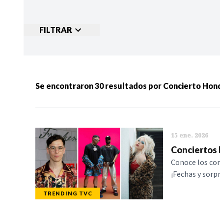
FILTRAR
Ordenar por:
MÁS RECIENTES
MENOS
Se encontraron
30
resultados por
Concierto Hon
Categorias:
NOTICIAS
S
15 ene. 2026
Conciertos 
Conoce los con
¡Fechas y sorp
TRENDING TVC