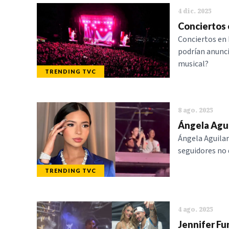
4 dic. 2025
Conciertos 
Conciertos en 
podrían anunci
musical?
TRENDING TVC
8 ago. 2025
Ángela Agui
Ángela Aguilar
seguidores no 
TRENDING TVC
4 ago. 2025
Jennifer F