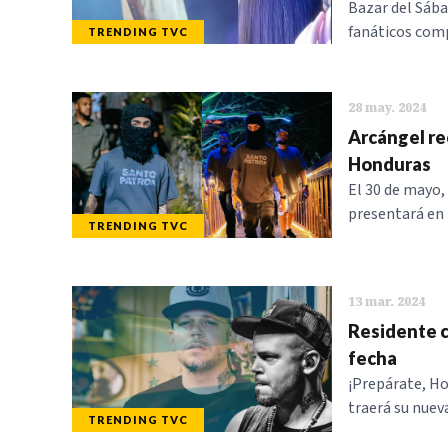
Bazar del Sába
fanáticos com
TRENDING TVC
28 may. 2024
Arcángel re
Honduras
El 30 de mayo,
presentará en 
TRENDING TVC
13 mar. 2024
Residente c
fecha
¡Prepárate, Ho
traerá su nueva
TRENDING TVC