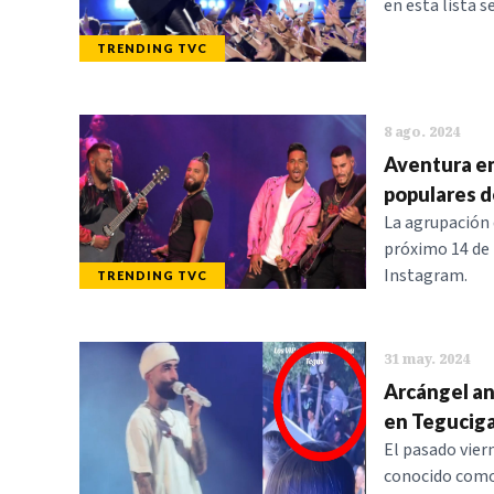
en esta lista s
TRENDING TVC
8 ago. 2024
Aventura en
populares d
La agrupación 
próximo 14 de 
Instagram.
TRENDING TVC
31 may. 2024
Arcángel an
en Tegucig
El pasado vier
conocido como 