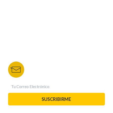
NUESTROS PORTALES
TU NOTA
DEPORTES TVC
HRN
BOLETÍN DE NOTICIAS
Recibe las mejores historias directamente a tu
correo.
¡Suscríbete YA!
SUSCRIBIRME