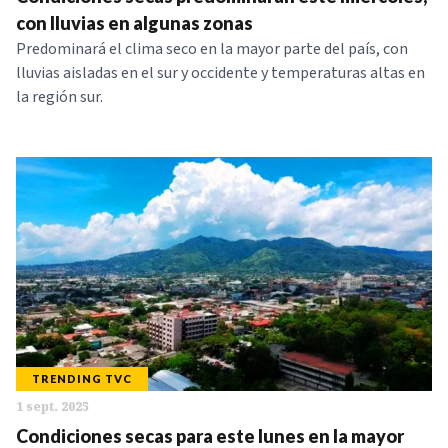
NOTICIAS
con lluvias en algunas zonas
Predominará el clima seco en la mayor parte del país, con
lluvias aisladas en el sur y occidente y temperaturas altas en
SERIES
la región sur.
TRENDING TVC
1 sept. 2025
Condiciones secas para este lunes en la mayor