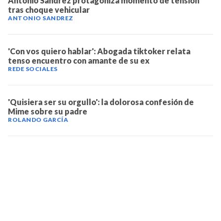
Antonio Sandrez protagoniza momento de tensión
tras choque vehicular
ANTONIO SANDREZ
'Con vos quiero hablar': Abogada tiktoker relata
tenso encuentro con amante de su ex
REDE SOCIALES
'Quisiera ser su orgullo': la dolorosa confesión de
Mime sobre su padre
ROLANDO GARCÍA
TELEVICENTRO
Contáctanos
Mapa del sitio