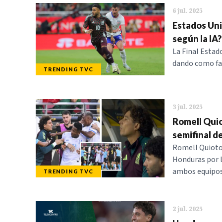
6 jul. 2025
Estados Uni
según la IA?
La Final Estad
dando como favo
TRENDING TVC
3 jul. 2025
Romell Quio
semifinal d
Romell Quioto 
Honduras por l
ambos equipos
TRENDING TVC
2 jul. 2025