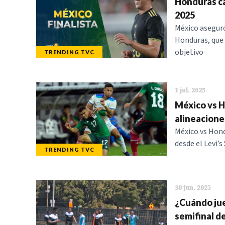
Honduras ca
2025
México aseguró 
Honduras, que 
objetivo
TRENDING TVC
1 jul. 2025
México vs H
alineacione
México vs Hondu
desde el Levi’
TRENDING TVC
30 jun. 2025
¿Cuándo jue
semifinal d