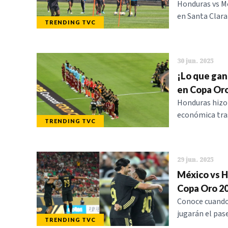
Honduras vs Mé
en Santa Clara
TRENDING TVC
30 jun. 2025
¡Lo que gan
en Copa Or
Honduras hizo 
económica tras
TRENDING TVC
29 jun. 2025
México vs Ho
Copa Oro 2
Conoce cuando 
jugarán el pase
TRENDING TVC