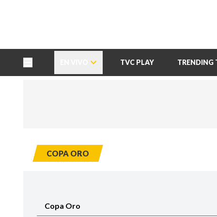
TU NOTA
DEPORTES TVC
HRN
EN VIVO
TVC PLAY
TRENDING 
COPA ORO