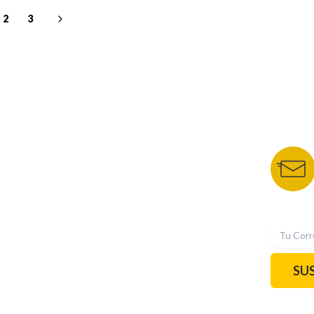
2
3
NUESTROS PORTALES
BOLETÍN 
TU NOTA
DEPORTES TVC
HRN
N
SU