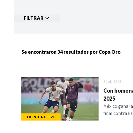
FILTRAR
Ordenar por:
MÁS RECIENTES
MENOS
Se encontraron
34
resultados por
Copa Oro
Categorias:
NOTICIAS
S
6 jul. 2025
Con homenaj
2025
México gana la 
final contra E
TRENDING TVC