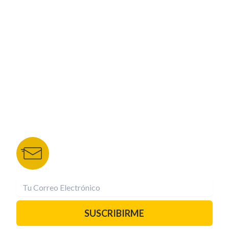
CORPORATIVO
NUESTROS PORTALES
TU NOTA
DEPORTES TVC
HRN
BOLETÍN DE NOTICIAS
Recibe las mejores historias directamente a tu
correo.
¡Suscríbete YA!
SUSCRIBIRME