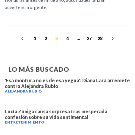
Honduras antes de fin de año, autoridades lanzan
advertencia urgente.
1
2
3
4
...
27
28
LO MÁS BUSCADO
'Esa montura no es de esa yegua': Diana Lara arremete
contra Alejandra Rubio
ALEJANDRA RUBIO
Lucía Zúniga causa sorpresa tras inesperada
confesión sobre su vida sentimental
ENTRETENIMIENTO