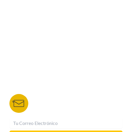
PROGRAMACIÓN
ESPECIALES
CORPORATIVO
NUESTROS PORTALES
TU NOTA
DEPORTES TVC
HRN
BOLETÍN DE NOTICIAS
Recibe las mejores historias directamente a tu
correo.
¡Suscríbete YA!