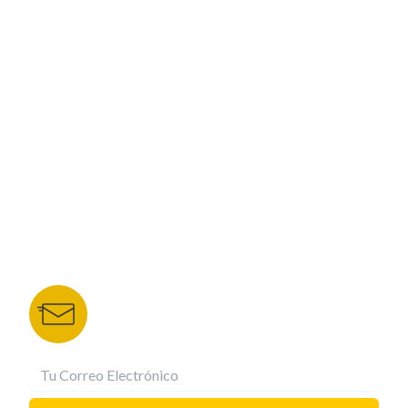
PROGRAMACIÓN
ESPECIALES
CORPORATIVO
NUESTROS PORTALES
TU NOTA
DEPORTES TVC
HRN
BOLETÍN DE NOTICIAS
Recibe las mejores historias directamente a tu
correo.
¡Suscríbete YA!