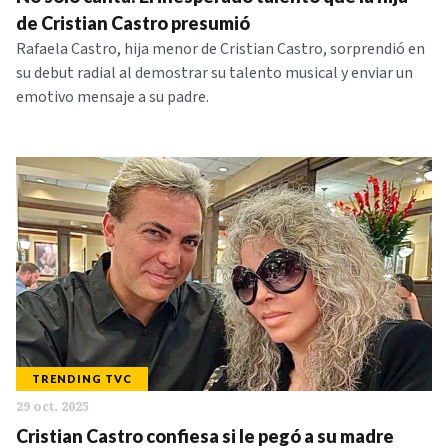
NOTICIAS
de Cristian Castro presumió
Rafaela Castro, hija menor de Cristian Castro, sorprendió en
su debut radial al demostrar su talento musical y enviar un
SERIES
emotivo mensaje a su padre.
TRENDING TVC
29 oct. 2025
Cristian Castro confiesa si le pegó a su madre