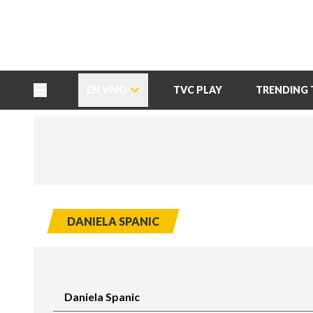
TU NOTA
DEPORTES TVC
HRN
EN VIVO
TVC PLAY
TRENDING 
DANIELA SPANIC