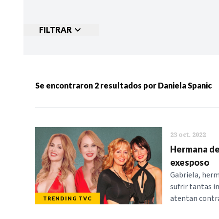
FILTRAR
Ordenar por:
MÁS RECIENTES
MENOS
Se encontraron
2
resultados por
Daniela Spanic
Categorias:
NOTICIAS
S
23 oct. 2022
Hermana de 
exesposo
Gabriela, herm
sufrir tantas i
atentan contra
TRENDING TVC