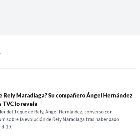
Periodo:
 RECIENTES
C
ERIES
e Rely Maradiaga? Su compañero Ángel Hernández
 TVC lo revela
or del Toque de Rely, Ángel Hernández, conversó con
om sobre la evolución de Rely Maradiaga tras haber dado
id-19.