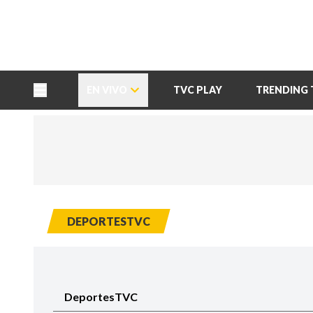
TU NOTA
DEPORTES TVC
HRN
EN VIVO
TVC PLAY
TRENDING 
DEPORTESTVC