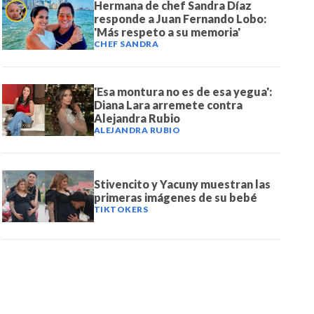
Hermana de chef Sandra Díaz
responde a Juan Fernando Lobo:
'Más respeto a su memoria'
CHEF SANDRA
'Esa montura no es de esa yegua':
Diana Lara arremete contra
Alejandra Rubio
ALEJANDRA RUBIO
Stivencito y Yacuny muestran las
primeras imágenes de su bebé
TIKTOKERS