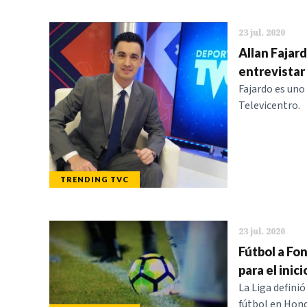
23 jul. 2020
Allan Fajar
entrevistar 
Fajardo es uno
Televicentro.
TRENDING TVC
23 jul. 2020
Fútbol a Fo
para el inic
La Liga defini
fútbol en Hond