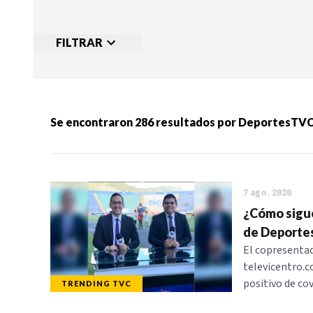
FILTRAR
Ordenar por:
MÁS RECIENTES
MENOS
Se encontraron
286
resultados por
DeportesTV
Categorias:
NOTICIAS
S
7 ago. 2020
¿Cómo sigu
de Deportes
El copresentad
televicentro.c
positivo de cov
TRENDING TVC