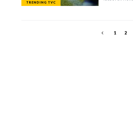
TRENDING TVC
1
2
TELEVICENTRO
SECCIONES
Contáctanos
TVC PLAY
Mapa del sitio
TRENDING TVC
Teléfono PBX: 2280-
NOTICIAS
5514
DEPORTES
Trabaja con nosotros
PROGRAMACIÓ
RSS
ESPECIALES