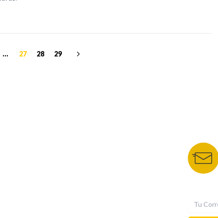
...
27
28
29
NUESTROS PORTALES
BOLETÍN 
TU NOTA
DEPORTES TVC
HRN
N