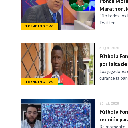
Ponce Moraz
Marathón, 
"No todos los h
Twitter.
TRENDING TVC
5 ago. 2020
Fútbol a Fo
por falta de
Los jugadores d
durante la pa
TRENDING TVC
25 jul. 2020
Fútbol a Fo
reunión par
De momento, lo