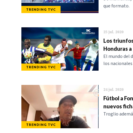
que formato.
TRENDING TVC
25 jul. 2020
Los triunfo
Honduras a 
El mundo del d
los nacionales
TRENDING TVC
24 jul. 2020
Fútbol a Fo
nuevos fich
Troglio además
TRENDING TVC