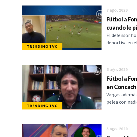
7 ago. 2020
Fútbol a Fon
cuando le p
El defensor h
deportiva en e
TRENDING TVC
6 ago. 2020
Fútbol a Fo
en Concach
Vargas además 
pelea con nadi
TRENDING TVC
5 ago. 2020