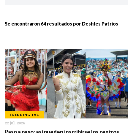
Ordenar por:
MÁS RECIENTES
Se encontraron
64
resultados por
Desfiles Patrios
MENOS RECIENTES
Periodo:
IR
TRENDING TVC
22 jul. 2026
Categorias:
Paso a paso: así pueden inscribirse los centros