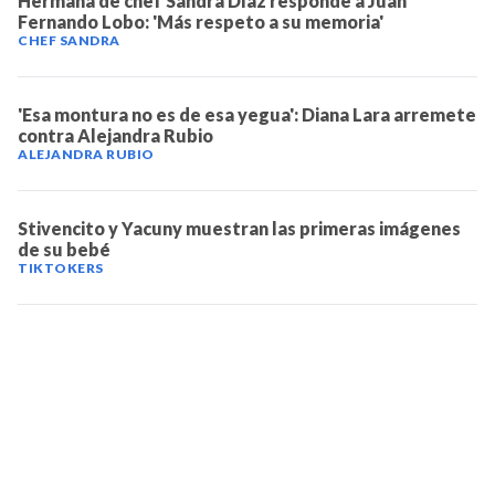
Hermana de chef Sandra Díaz responde a Juan
Fernando Lobo: 'Más respeto a su memoria'
CHEF SANDRA
'Esa montura no es de esa yegua': Diana Lara arremete
contra Alejandra Rubio
ALEJANDRA RUBIO
Stivencito y Yacuny muestran las primeras imágenes
de su bebé
TIKTOKERS
TELEVICENTRO
Contáctanos
Mapa del sitio