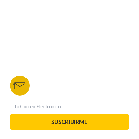
NUESTROS PORTALES
TU NOTA
DEPORTES TVC
HRN
BOLETÍN DE NOTICIAS
Recibe las mejores historias directamente a tu
correo.
¡Suscríbete YA!
SUSCRIBIRME