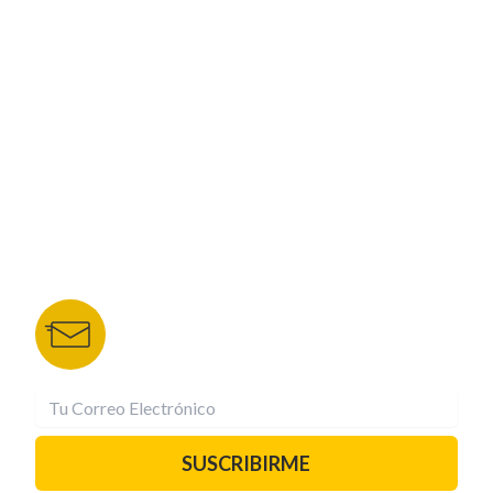
CORPORATIVO
NUESTROS PORTALES
TU NOTA
DEPORTES TVC
HRN
BOLETÍN DE NOTICIAS
Recibe las mejores historias directamente a tu
correo.
¡Suscríbete YA!
SUSCRIBIRME