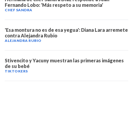
Fernando Lobo: 'Más respeto a su memoria'
CHEF SANDRA
'Esa montura no es de esa yegua': Diana Lara arremete
contra Alejandra Rubio
ALEJANDRA RUBIO
Stivencito y Yacuny muestran las primeras imágenes
de su bebé
TIKTOKERS
TELEVICENTRO
Contáctanos
Mapa del sitio