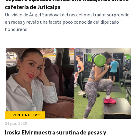
NOTICIAS
cafetería de Juticalpa
Un video de Ángel Sandoval detrás del mostrador sorprendió
en redes y reveló una faceta poco conocida del diputado
SERIES
hondureño.
TRENDING TVC
24 jun. 2026
Iroska Elvir muestra su rutina de pesas y