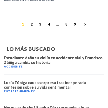
1
2
3
4
...
8
9
LO MÁS BUSCADO
Estudiante daña su violín en accidente vial y Francisco
Zúñiga cambia su historia
ACCIDENTE
Lucía Zúniga causa sorpresa tras inesperada
confesión sobre su vida sentimental
ENTRETENIMIENTO
Hermana de chef Sandra Díaz responde a Juan