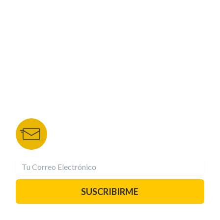
NUESTROS PORTALES
TU NOTA
DEPORTES TVC
HRN
BOLETÍN DE NOTICIAS
Recibe las mejores historias directamente a tu
correo.
¡Suscríbete YA!
SUSCRIBIRME