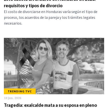
NOTICIAS
requisitos y tipos de divorcio
El costo de divorciarse en Honduras varía según el tipo de
proceso, los acuerdos de la pareja y los trámites legales
SERIES
necesarios.
TRENDING TVC
10 jun. 2026
Tragedia: exalcalde mata a su esposa en pleno