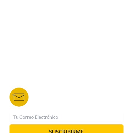
ESPECIALES
CORPORATIVO
NUESTROS PORTALES
TU NOTA
DEPORTES TVC
HRN
BOLETÍN DE NOTICIAS
Recibe las mejores historias directamente a tu
correo.
¡Suscríbete YA!
SUSCRIBIRME