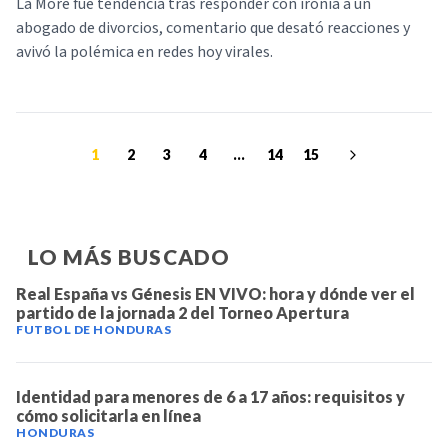
La More fue tendencia tras responder con ironía a un
abogado de divorcios, comentario que desató reacciones y
avivó la polémica en redes hoy virales.
1
2
3
4
...
14
15
LO MÁS BUSCADO
Real España vs Génesis EN VIVO: hora y dónde ver el
partido de la jornada 2 del Torneo Apertura
FUTBOL DE HONDURAS
Identidad para menores de 6 a 17 años: requisitos y
cómo solicitarla en línea
HONDURAS