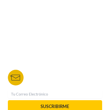
ESPECIALES
CORPORATIVO
NUESTROS PORTALES
TU NOTA
DEPORTES TVC
HRN
BOLETÍN DE NOTICIAS
Recibe las mejores historias directamente a tu
correo.
¡Suscríbete YA!
SUSCRIBIRME