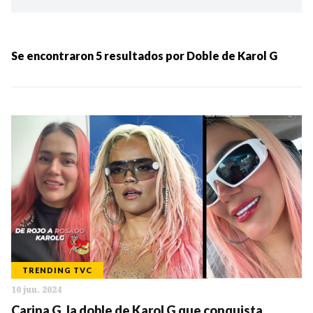
Ordenar por:
MÁS RECIENTES
Se encontraron
5
resultados por
Doble de Karol G
MENOS RECIENTES
Periodo:
IR
TRENDING TVC
10 jun. 2024
Categorias:
Carina G, la doble de Karol G que conquista