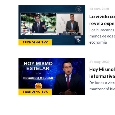
23 nov. 2020
Lo vivido co
revela expe
Los huracanes 
menos de dos s
economía
TRENDING TVC
21 may. 2020
Hoy Mismo E
informativ
De lunes a vier
mantendrá bien
TRENDING TVC