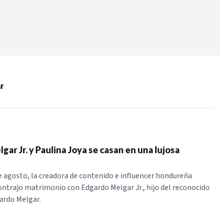
Periodo:
 RECIENTES
r
ERIES
ar Jr. y Paulina Joya se casan en una lujosa
e agosto, la creadora de contenido e influencer hondureña
ontrajo matrimonio con Edgardo Melgar Jr., hijo del reconocido
ardo Melgar.