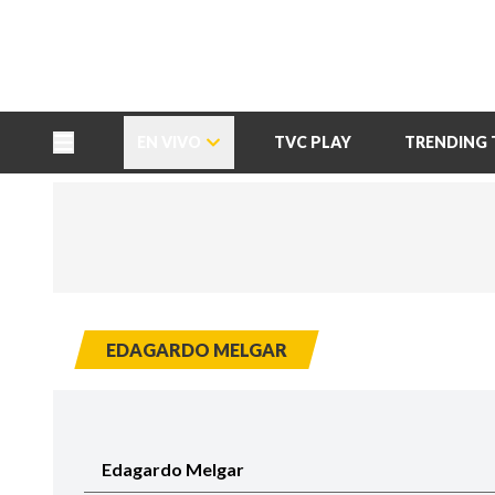
TU NOTA
DEPORTES TVC
HRN
EN VIVO
TVC PLAY
TRENDING 
EDAGARDO MELGAR