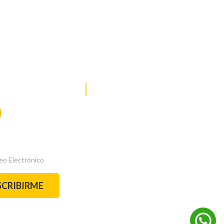
DE NOTICIAS
PAUTA CON NOSOTROS
Recibe las
mejores
historias
REDES SOCIALES
directamente a
tu correo.
¡Suscríbete YA!
SCRIBIRME