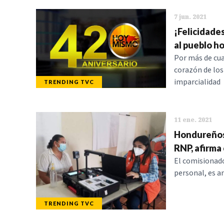
7 jun. 2021
¡Felicidade
al pueblo 
Por más de cua
corazón de los
imparcialidad
TRENDING TVC
11 ene. 2021
Hondureños 
RNP, afirma
El comisionado
personal, es a
TRENDING TVC