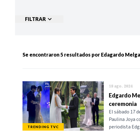
FILTRAR
Ordenar por:
MÁS RECIENTES
MENOS
Se encontraron
5
resultados por
Edagardo Melga
Categorias:
NOTICIAS
S
18 ago. 2024
Edgardo Melg
ceremonia
El sábado 17 d
Paulina Joya c
periodista Edg
TRENDING TVC