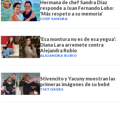
Hermana de chef Sandra Díaz
responde a Juan Fernando Lobo:
'Más respeto a su memoria'
CHEF SANDRA
'Esa montura no es de esa yegua':
Diana Lara arremete contra
Alejandra Rubio
ALEJANDRA RUBIO
Stivencito y Yacuny muestran las
primeras imágenes de su bebé
TIKTOKERS