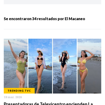
Ordenar por:
MÁS RECIENTES
Se encontraron
34
resultados por
El Macaneo
MENOS RECIENTES
Periodo:
IR
TRENDING TVC
18 mar. 2026
Categorias:
Presentadoras de Televicentro encienden La