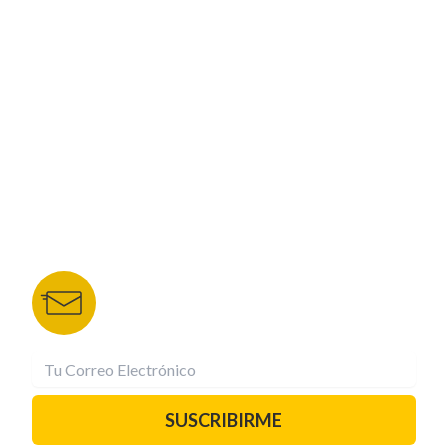
CORPORATIVO
NUESTROS PORTALES
TU NOTA
DEPORTES TVC
HRN
BOLETÍN DE NOTICIAS
Recibe las mejores historias directamente a tu
correo.
¡Suscríbete YA!
SUSCRIBIRME