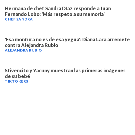
Hermana de chef Sandra Díaz responde a Juan
Fernando Lobo: 'Más respeto a su memoria'
CHEF SANDRA
'Esa montura no es de esa yegua': Diana Lara arremete
contra Alejandra Rubio
ALEJANDRA RUBIO
Stivencito y Yacuny muestran las primeras imágenes
de su bebé
TIKTOKERS
TELEVICENTRO
Contáctanos