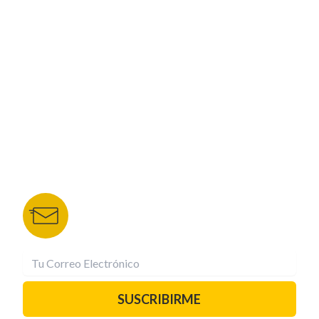
CORPORATIVO
NUESTROS PORTALES
TU NOTA
DEPORTES TVC
HRN
BOLETÍN DE NOTICIAS
Recibe las mejores historias directamente a tu
correo.
¡Suscríbete YA!
SUSCRIBIRME