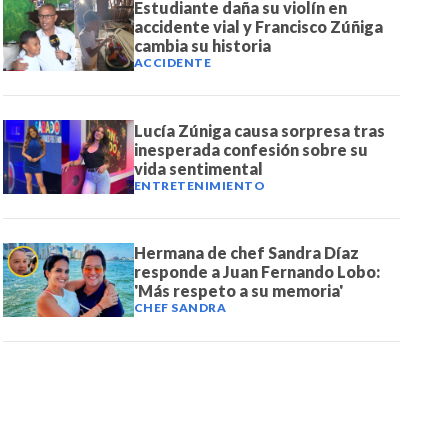
Estudiante daña su violín en
accidente vial y Francisco Zúñiga
cambia su historia
ACCIDENTE
Lucía Zúniga causa sorpresa tras
inesperada confesión sobre su
vida sentimental
ENTRETENIMIENTO
Hermana de chef Sandra Díaz
responde a Juan Fernando Lobo:
'Más respeto a su memoria'
CHEF SANDRA
DE NOTICIAS
PAUTA CON NOSOTROS