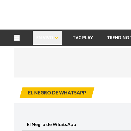
TU NOTA
DEPORTES TVC
HRN
EN VIVO
TVC PLAY
TRENDING 
EL NEGRO DE WHATSAPP