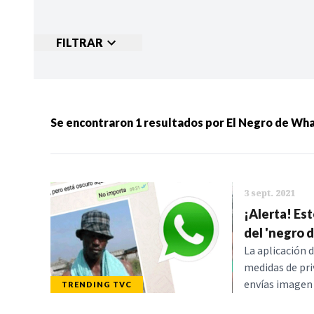
FILTRAR
Ordenar por:
MÁS RECIENTES
MENOS
Se encontraron
1
resultados por
El Negro de Wh
Categorias:
NOTICIAS
S
3 sept. 2021
¡Alerta! Es
del 'negro 
La aplicación 
medidas de pri
envías imagen 
TRENDING TVC