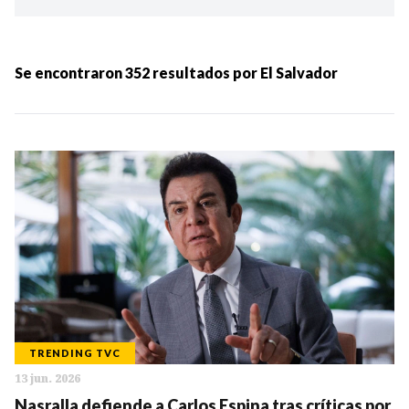
Ordenar por:
MÁS RECIENTES
Se encontraron
352
resultados por
El Salvador
MENOS RECIENTES
Periodo:
IR
TRENDING TVC
13 jun. 2026
Categorias:
Nasralla defiende a Carlos Espina tras críticas por