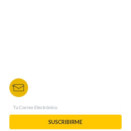
CORPORATIVO
NUESTROS PORTALES
TU NOTA
DEPORTES TVC
HRN
BOLETÍN DE NOTICIAS
Recibe las mejores historias directamente a tu
correo.
¡Suscríbete YA!
SUSCRIBIRME