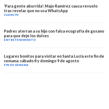
'Para gente aburrida': Majo Ramírez causa revuelo
tras revelar que no usa WhatsApp
JUANCHI
Padres aterran a su hijo con falsa ecografía de gusano
para que deje los dulces
ENTRETENIMIENTO
Lugares bonitos para visitar en Santa Lucía este fin de
semana: sábado 8 y domingo 9 de agosto
FIN DE SEMANA
TELEVICENTRO
Contáctanos