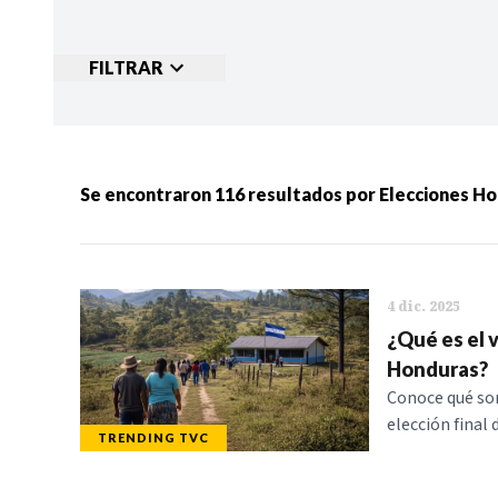
FILTRAR
Ordenar por:
MÁS RECIENTES
MENOS
Se encontraron
116
resultados por
Elecciones H
Categorias:
NOTICIAS
S
4 dic. 2025
¿Qué es el v
Honduras?
Conoce qué son
elección final
TRENDING TVC