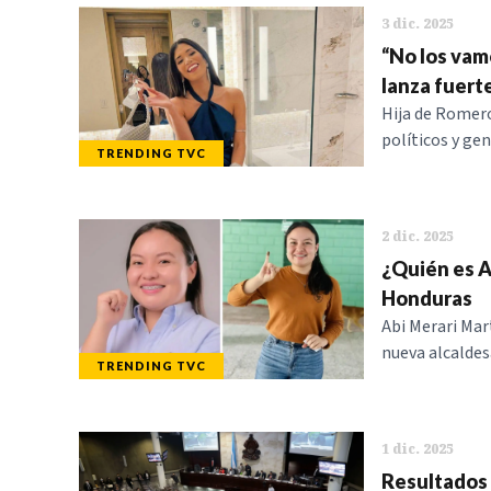
3 dic. 2025
“No los vam
lanza fuert
Hija de Romero
políticos y ge
TRENDING TVC
2 dic. 2025
¿Quién es A
Honduras
Abi Merari Mar
nueva alcaldesa
TRENDING TVC
1 dic. 2025
Resultados 