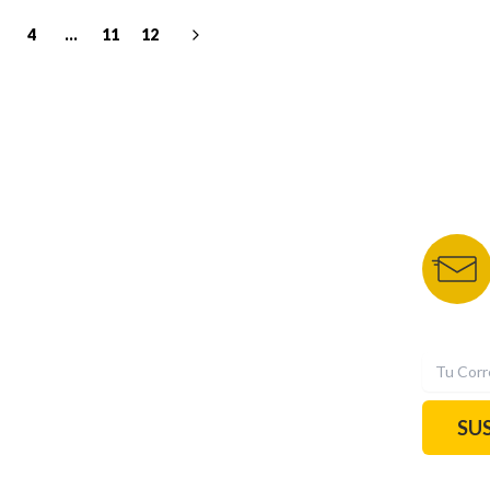
4
...
11
12
NUESTROS PORTALES
BOLETÍN 
TU NOTA
DEPORTES TVC
HRN
N
SU