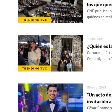
los que que
CNE publica lo
quiénes se reel
TRENDING TVC
1 dic. 2025
¿Quién es l
Conoce quién es
Central, Juan D
TRENDING TVC
30 nov. 2025
“Un acto de
invitación a
César Enamorad