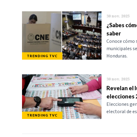
30 nov. 2025
¿Sabes cómo
saber
Conoce cómo se
municipales se
Honduras.
TRENDING TVC
30 nov. 2025
Revelan el l
elecciones 
Elecciones gen
electoral de e
TRENDING TVC