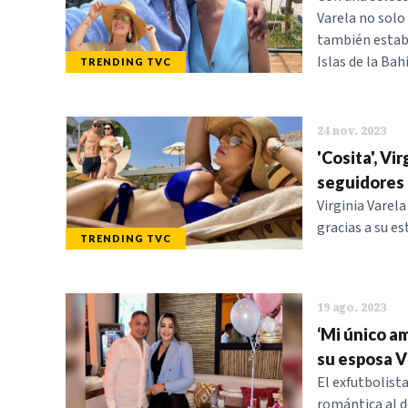
Varela no solo
también establ
Islas de la Bahí
TRENDING TVC
24 nov. 2023
'Cosita', Vi
seguidores 
Virginia Varel
gracias a su e
TRENDING TVC
19 ago. 2023
‘Mi único am
su esposa V
El exfutbolist
romántica al d