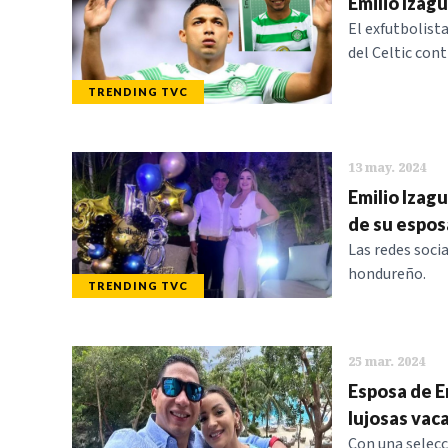
Emilio Izagu
El exfutbolist
del Celtic con
TRENDING TVC
13 may. 2024
Emilio Izag
de su espos
Las redes soci
hondureño.
TRENDING TVC
25 mar. 2024
Esposa de Em
lujosas vac
Con una selecc