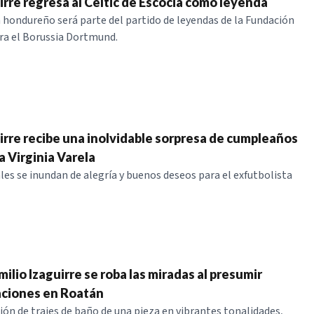
irre regresa al Celtic de Escocia como leyenda
a hondureño será parte del partido de leyendas de la Fundación
tra el Borussia Dortmund.
uirre recibe una inolvidable sorpresa de cumpleaños
a Virginia Varela
ales se inundan de alegría y buenos deseos para el exfutbolista
ilio Izaguirre se roba las miradas al presumir
aciones en Roatán
ión de trajes de baño de una pieza en vibrantes tonalidades,