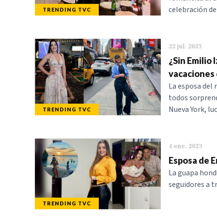
celebración d
TRENDING TVC
22 jul. 2023
¿Sin Emilio 
vacaciones
La esposa del 
todos sorprend
Nueva York, lu
TRENDING TVC
4 ene. 2023
Esposa de Em
La guapa hondu
seguidores a tr
TRENDING TVC