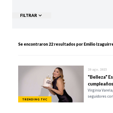
FILTRAR
Ordenar por:
MÁS RECIENTES
MENOS
Se encontraron
22
resultados por
Emilio Izaguirr
Categorias:
NOTICIAS
S
20 ago. 2025
"Belleza" Es
cumpleaño
Virginia Varela
seguidores con
TRENDING TVC