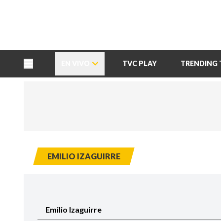
TU NOTA
DEPORTES TVC
HRN
EN VIVO
TVC PLAY
TRENDING 
EMILIO IZAGUIRRE