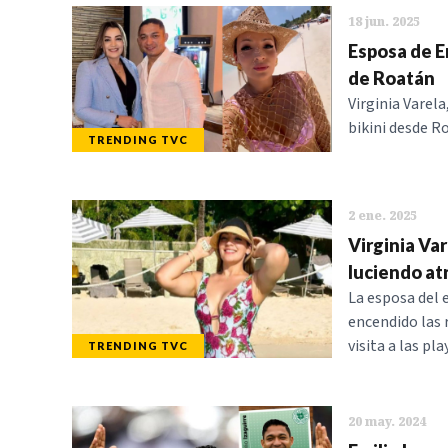
18 jun. 2025
Esposa de Em
de Roatán
Virginia Varel
bikini desde R
TRENDING TVC
2 ene. 2025
Virginia Var
luciendo at
La esposa del 
encendido las r
visita a las pl
TRENDING TVC
20 may. 2024