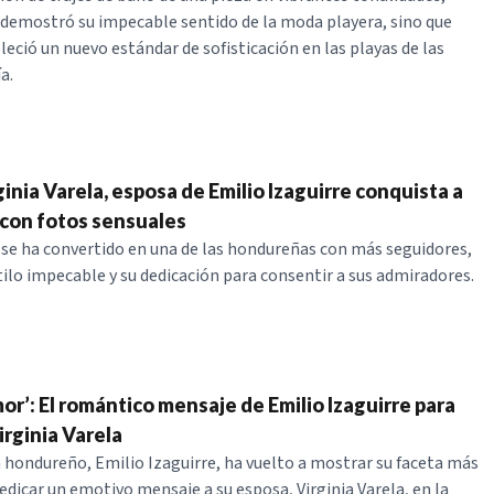
 demostró su impecable sentido de la moda playera, sino que
eció un nuevo estándar de sofisticación en las playas de las
a.
rginia Varela, esposa de Emilio Izaguirre conquista a
con fotos sensuales
a se ha convertido en una de las hondureñas con más seguidores,
stilo impecable y su dedicación para consentir a sus admiradores.
or’: El romántico mensaje de Emilio Izaguirre para
irginia Varela
a hondureño, Emilio Izaguirre, ha vuelto a mostrar su faceta más
edicar un emotivo mensaje a su esposa, Virginia Varela, en la