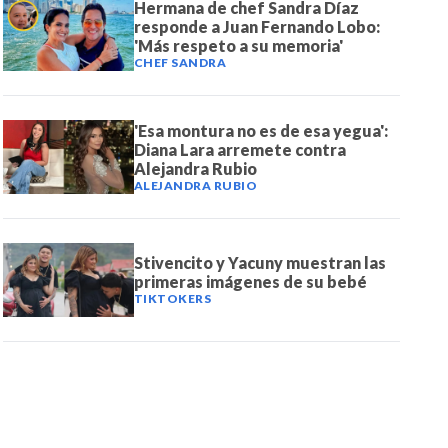
Hermana de chef Sandra Díaz
responde a Juan Fernando Lobo:
'Más respeto a su memoria'
CHEF SANDRA
'Esa montura no es de esa yegua':
Diana Lara arremete contra
Alejandra Rubio
ALEJANDRA RUBIO
Stivencito y Yacuny muestran las
primeras imágenes de su bebé
TIKTOKERS