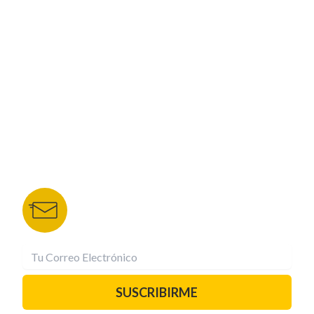
CORPORATIVO
NUESTROS PORTALES
TU NOTA
DEPORTES TVC
HRN
BOLETÍN DE NOTICIAS
Recibe las mejores historias directamente a tu
correo.
¡Suscríbete YA!
SUSCRIBIRME