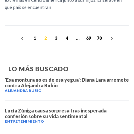
extremas en Centroamérica junto a sus hijos. Entérate en
qué país se encuentran
1
2
3
4
...
69
70
LO MÁS BUSCADO
'Esa montura no es de esa yegua': Diana Lara arremete
contra Alejandra Rubio
ALEJANDRA RUBIO
Lucía Zúniga causa sorpresa tras inesperada
confesión sobre su vida sentimental
ENTRETENIMIENTO