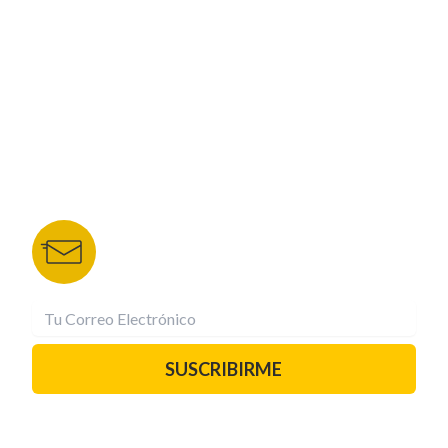
NUESTROS PORTALES
TU NOTA
DEPORTES TVC
HRN
BOLETÍN DE NOTICIAS
Recibe las mejores historias directamente a tu
correo.
¡Suscríbete YA!
SUSCRIBIRME
PAUTA CON NOSOTROS