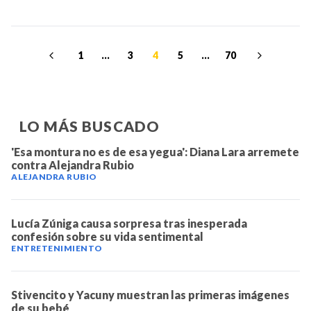
1
...
3
4
5
...
70
LO MÁS BUSCADO
'Esa montura no es de esa yegua': Diana Lara arremete
contra Alejandra Rubio
ALEJANDRA RUBIO
Lucía Zúniga causa sorpresa tras inesperada
confesión sobre su vida sentimental
ENTRETENIMIENTO
Stivencito y Yacuny muestran las primeras imágenes
de su bebé