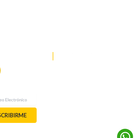
DE NOTICIAS
PAUTA CON NOSOTROS
Recibe las
mejores
historias
REDES SOCIALES
directamente a
tu correo.
¡Suscríbete YA!
SCRIBIRME