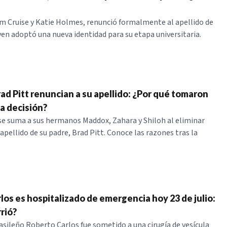
Tom Cruise y Katie Holmes, renunció formalmente al apellido de
oven adoptó una nueva identidad para su etapa universitaria.
rad Pitt renuncian a su apellido: ¿Por qué tomaron
ca decisión?
 se suma a sus hermanos Maddox, Zahara y Shiloh al eliminar
apellido de su padre, Brad Pitt. Conoce las razones tras la
los es hospitalizado de emergencia hoy 23 de julio:
rió?
asileño Roberto Carlos fue sometido a una cirugía de vesícula