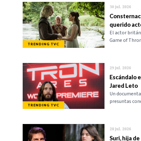
30 jul. 2026
Consternaci
querido acto
El actor britá
Game of Throne
TRENDING TVC
29 jul. 2026
Escándalo e
Jared Leto
Un documental 
presuntas cond
TRENDING TVC
28 jul. 2026
Suri, hija d