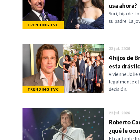
usa ahora?
Suri, hija de 
su padre. La j
TRENDING TVC
23 jul. 2026
4 hijos de B
esta drásti
Vivienne Jolie
legalmente el 
decisión.
TRENDING TVC
23 jul. 2026
Roberto Car
¿qué le ocur
El cantante br