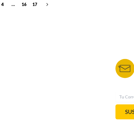
4
...
16
17
NUESTROS PORTALES
BOLETÍN 
TU NOTA
DEPORTES TVC
HRN
N
SU