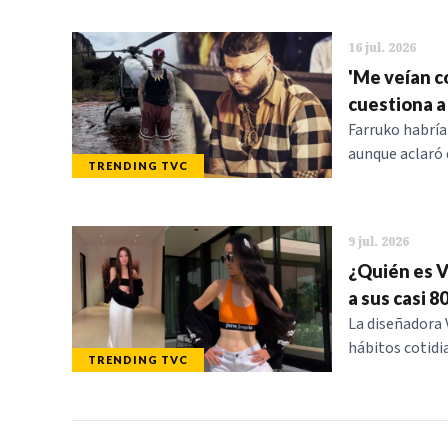
16 jul. 2026
'Me veían co
cuestiona a
Farruko habría
aunque aclaró 
TRENDING TVC
9 jul. 2026
¿Quién es V
a sus casi 8
La diseñadora 
hábitos cotidi
TRENDING TVC