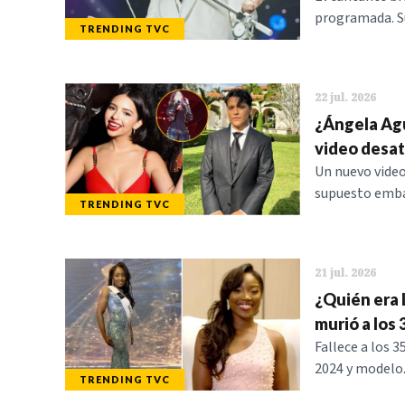
programada. S
TRENDING TVC
22 jul. 2026
¿Ángela Agu
video desat
Un nuevo video
supuesto embar
TRENDING TVC
21 jul. 2026
¿Quién era 
murió a los 
Fallece a los 
2024 y modelo.
TRENDING TVC