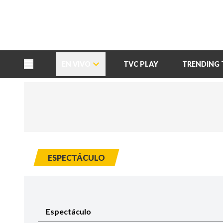
TU NOTA
DEPORTES TVC
HRN
EN VIVO
TVC PLAY
TRENDING 
ESPECTÁCULO