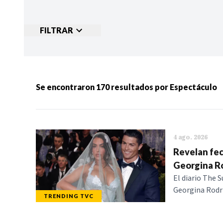
FILTRAR
Ordenar por:
MÁS RECIENTES
MENOS
Se encontraron
170
resultados por
Espectáculo
Categorias:
NOTICIAS
S
4 ago. 2026
Revelan fec
Georgina R
El diario The S
Georgina Rodrí
TRENDING TVC