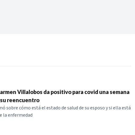
Periodo:
 RECIENTES
ERIES
armen Villalobos da positivo para covid una semana
 su reencuentro
mó sobre cómo está el estado de salud de su esposo y si ella está
de la enfermedad