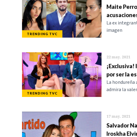
Maite Perro
acusaciones
La ex integra
imagen
TRENDING TVC
22 may. 2021
¡Exclusiva! 
por ser la e
La hondureña a
admira la vale
TRENDING TVC
17 may. 2021
Salvador Na
Iroskha Elv