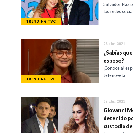
Salvador Nasra
las redes socia
TRENDING TVC
28 abr. 2021
¿Sabías que 
esposo?
¡Conoce al esp
telenovela!
TRENDING TVC
23 abr. 2021
Giovanni Me
detenido po
custodia de 