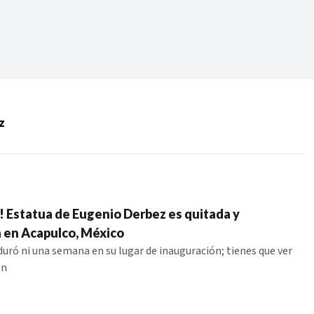
Periodo:
 RECIENTES
z
ERIES
 Estatua de Eugenio Derbez es quitada y
 en Acapulco, México
duró ni una semana en su lugar de inauguración; tienes que ver
on