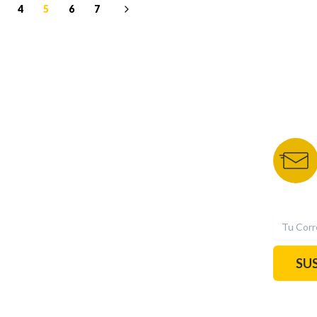
4
5
6
7
NUESTROS PORTALES
BOLETÍN 
TU NOTA
DEPORTES TVC
HRN
N
SU