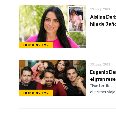
19 may. 2021
Aislinn Derb
hija de 3 añ
TRENDING TVC
13 may. 2021
Eugenio Derb
el gran rese
“Fue terrible,
el primer viaje
TRENDING TVC