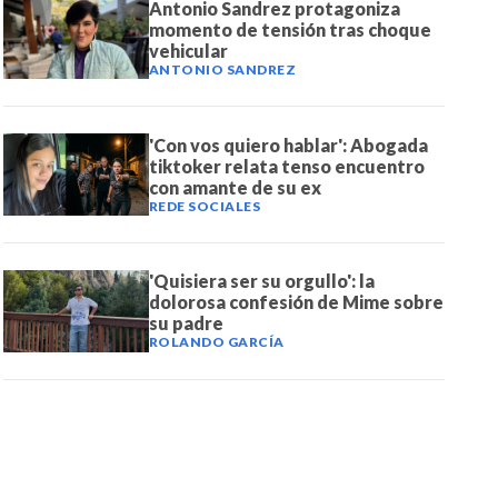
Antonio Sandrez protagoniza
momento de tensión tras choque
vehicular
ANTONIO SANDREZ
'Con vos quiero hablar': Abogada
tiktoker relata tenso encuentro
con amante de su ex
REDE SOCIALES
'Quisiera ser su orgullo': la
dolorosa confesión de Mime sobre
su padre
ROLANDO GARCÍA