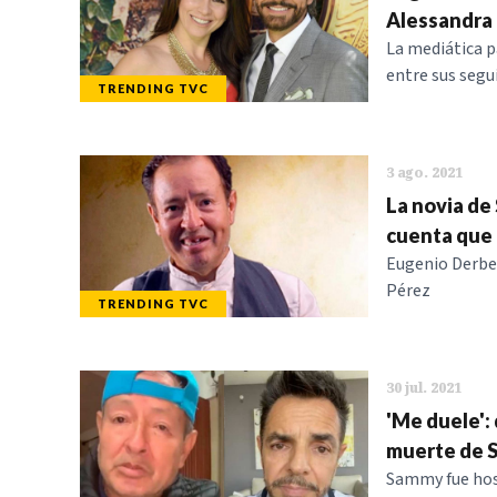
Alessandra 
La mediática p
entre sus segu
TRENDING TVC
3 ago. 2021
La novia de
cuenta que 
Eugenio Derbez
Pérez
TRENDING TVC
30 jul. 2021
'Me duele':
muerte de 
Sammy fue hosp