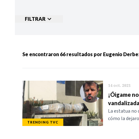
FILTRAR
Ordenar por:
MÁS RECIENTES
MENOS
Se encontraron
66
resultados por
Eugenio Derbe
Categorias:
NOTICIAS
S
14 oct. 2021
¡Óigame no!
vandalizada
La estatua no 
cómo la dejar
TRENDING TVC