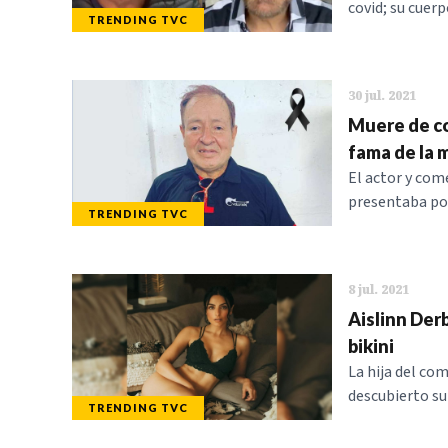
covid; su cuerp
TRENDING TVC
30 jul. 2021
Muere de co
fama de la 
El actor y com
presentaba po
TRENDING TVC
8 jul. 2021
Aislinn Der
bikini
La hija del com
descubierto su
TRENDING TVC