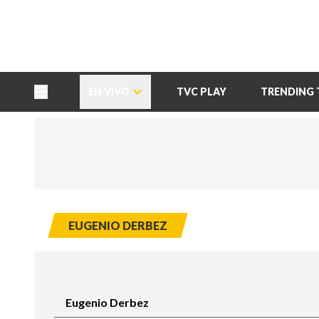
TU NOTA
DEPORTES TVC
HRN
EN VIVO
TVC PLAY
TRENDING 
EUGENIO DERBEZ