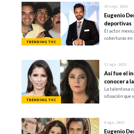
29 sept. 2021
Eugenio Der
deportivas
El actor mexic
coberturas en 
TRENDING TVC
12 ago. 2021
Así fue el 
conocer a l
La talentosa c
situación que v
TRENDING TVC
8 ago. 2021
Eugenio Der