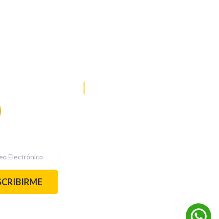
DE NOTICIAS
PAUTA CON NOSOTROS
Recibe las
mejores
historias
REDES SOCIALES
directamente a
tu correo.
¡Suscríbete YA!
SCRIBIRME